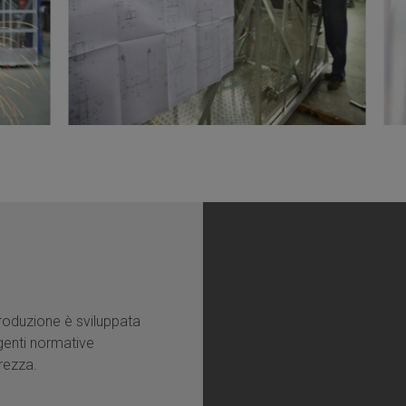
roduzione è sviluppata
igenti normative
urezza.