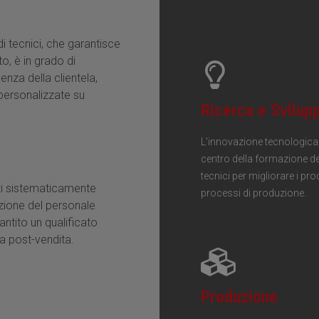
di tecnici, che garantisce
to, è in grado di
enza della clientela,
personalizzate su
Ricerca e Svilup
L'innovazione tecnologica 
centro della formazione de
tecnici per migliorare i prod
i sistematicamente
processi di produzione.
zione del personale
antito un qualificato
za post-vendita.
Produzione