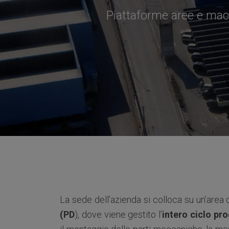
Piattaforme aree e macch
La sede dell’azienda si colloca su un’area
(PD
), dove viene gestito l’
intero ciclo pr