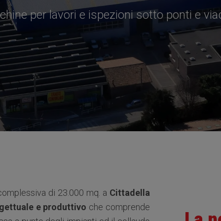
ine per lavori e ispezioni sotto ponti e viado
 complessiva di 23.000 mq. a
Cittadella
ogettuale e produttivo
che comprende
La n