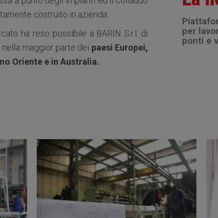
sa a punto degli impianti ed il collaudo
itamente costruito in azienda.
Piattaf
per lavo
rcato ha reso possibile a BARIN S.r.l. di
ponti e v
nella maggior parte dei
paesi Europei,
mo Oriente e in Australia.