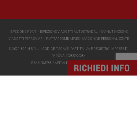
ISPEZIONE PONTI
-
ISPEZIONE VIADOTTI AUTOSTRADALI
-
MANUTENZIONE
VIADOTTI FERROVIARI
-
PIATTAFORME AEREE
-
MACCHINE PERSONALIZZATE
© 2021 BARIN S.R.L. - CODICE FISCALE, PARTITA IVA E REGISTRO IMPRESE DI
PADOVA 00285290284
REA N°83788 CAPITALE SOCIALE I.V. €118000,00