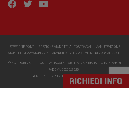
ISPEZIONE PONTI
-
ISPEZIONE VIADOTTI AUTOSTRADALI
-
MANUTENZIONE
VIADOTTI FERROVIARI
-
PIATTAFORME AEREE
-
MACCHINE PERSONALIZZATE
© 2021 BARIN S.R.L. - CODICE FISCALE, PARTITA IVA E REGISTRO IMPRESE DI
PADOVA 00285290284
REA N°83788 CAPITALE SOCIALE I.V. €118000,00