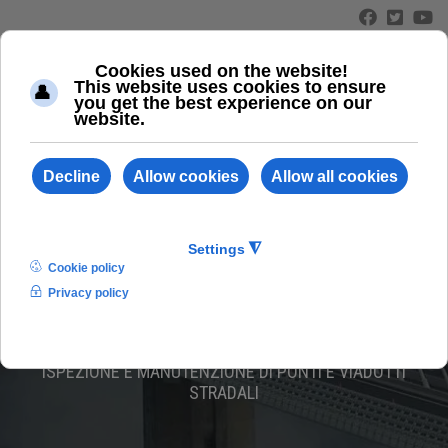
≡
ABC 110/L
ISPEZIONE E MANUTENZIONE DI PONTI E VIADOTTI
STRADALI