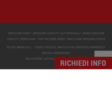
ISPEZIONE PONTI
-
ISPEZIONE VIADOTTI AUTOSTRADALI
-
MANUTENZIONE
VIADOTTI FERROVIARI
-
PIATTAFORME AEREE
-
MACCHINE PERSONALIZZATE
© 2021 BARIN S.R.L. - CODICE FISCALE, PARTITA IVA E REGISTRO IMPRESE DI
PADOVA 00285290284
REA N°83788 CAPITALE SOCIALE I.V. €118000,00