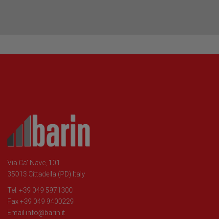
Via Ca' Nave, 101
35013 Cittadella (PD) Italy
Tel. +39 049 5971300
Fax +39 049 9400229
Email
info@barin.it