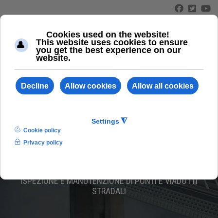
≡
ABC 200/L
ISPEZIONE E MANUTENZIONE DI PONTI E VIADOTTI
STRADALI