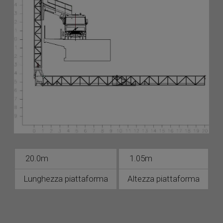
20.0m
1.05m
Lunghezza piattaforma
Altezza piattaforma
M